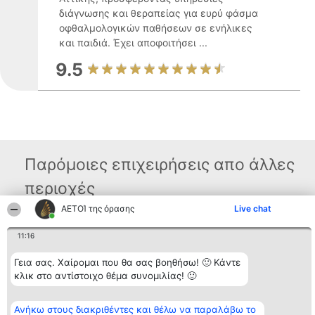
διάγνωσης και θεραπείας για ευρύ φάσμα
οφθαλμολογικών παθήσεων σε ενήλικες
και παιδιά. Έχει αποφοιτήσει ...
9.5
Παρόμοιες επιχειρήσεις απο άλλες
περιοχές
ΑΕΤΟΊ της όρασης
Live chat
Διοργανωτής της
Κατάταξη
Επικοινωνία
11:16
κατάταξης
Διακριθέντες
Επικοινωνία
BEAUTIFUL COMPANY
Λίστα όλων
Γεια σας. Χαίρομαι που θα σας βοηθήσω! 🙂 Κάντε
Μονοπρόσωπη ΙΚΕ
των
κλικ στο αντίστοιχο θέμα συνομιλίας! 🙂
ΤΗΛ. ΕΠΙΚΟΙΝΩΝΙΑΣ:
διακριθέντων
2104128019
Μεθοδολογία
email:
Όροι &
aetoi@beautifulcompany.co
Ανήκω στους διακριθέντες και θέλω να παραλάβω το
προϋποθέσεις