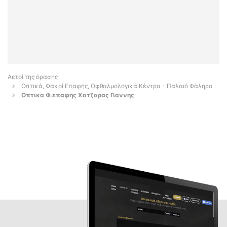
Αετοί της όρασης
Οπτικά, Φακοί Επαφής, Οφθαλμολογικά Κέντρα - Παλαιό Φάληρο
Οπτικα Φ.επαφης Χατζαρας Γιαννης