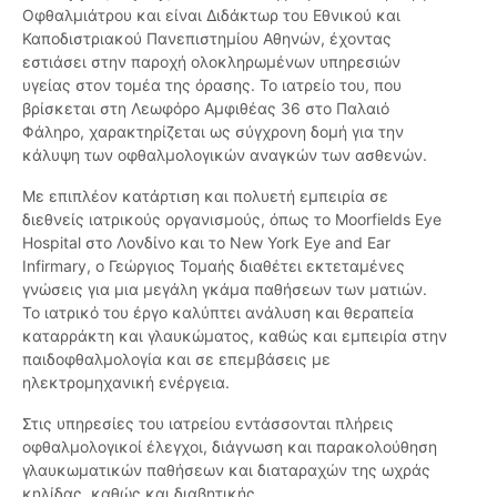
Οφθαλμιάτρου και είναι Διδάκτωρ του Εθνικού και
Καποδιστριακού Πανεπιστημίου Αθηνών, έχοντας
εστιάσει στην παροχή ολοκληρωμένων υπηρεσιών
υγείας στον τομέα της όρασης. Το ιατρείο του, που
βρίσκεται στη Λεωφόρο Αμφιθέας 36 στο Παλαιό
Φάληρο, χαρακτηρίζεται ως σύγχρονη δομή για την
κάλυψη των οφθαλμολογικών αναγκών των ασθενών.
Με επιπλέον κατάρτιση και πολυετή εμπειρία σε
διεθνείς ιατρικούς οργανισμούς, όπως το Moorfields Eye
Hospital στο Λονδίνο και το New York Eye and Ear
Infirmary, ο Γεώργιος Τομαής διαθέτει εκτεταμένες
γνώσεις για μια μεγάλη γκάμα παθήσεων των ματιών.
Το ιατρικό του έργο καλύπτει ανάλυση και θεραπεία
καταρράκτη και γλαυκώματος, καθώς και εμπειρία στην
παιδοφθαλμολογία και σε επεμβάσεις με
ηλεκτρομηχανική ενέργεια.
Στις υπηρεσίες του ιατρείου εντάσσονται πλήρεις
οφθαλμολογικοί έλεγχοι, διάγνωση και παρακολούθηση
γλαυκωματικών παθήσεων και διαταραχών της ωχράς
κηλίδας, καθώς και διαβητικής