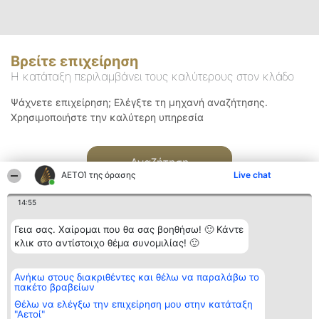
Βρείτε επιχείρηση
Η κατάταξη περιλαμβάνει τους καλύτερους στον κλάδο
Ψάχνετε επιχείρηση; Ελέγξτε τη μηχανή αναζήτησης.
Χρησιμοποιήστε την καλύτερη υπηρεσία
Αναζήτηση
ΑΕΤΟΊ της όρασης
Live chat
14:55
Γεια σας. Χαίρομαι που θα σας βοηθήσω! 🙂 Κάντε
κλικ στο αντίστοιχο θέμα συνομιλίας! 🙂
Διοργανωτής της
Κατάταξη
Επικοινωνία
Ανήκω στους διακριθέντες και θέλω να παραλάβω το
κατάταξης
Διακριθέντες
Επικοινωνία
πακέτο βραβείων
BEAUTIFUL COMPANY
Λίστα όλων
Μονοπρόσωπη ΙΚΕ
των
Θέλω να ελέγξω την επιχείρηση μου στην κατάταξη
ΤΗΛ. ΕΠΙΚΟΙΝΩΝΙΑΣ:
διακριθέντων
"Αετοί"