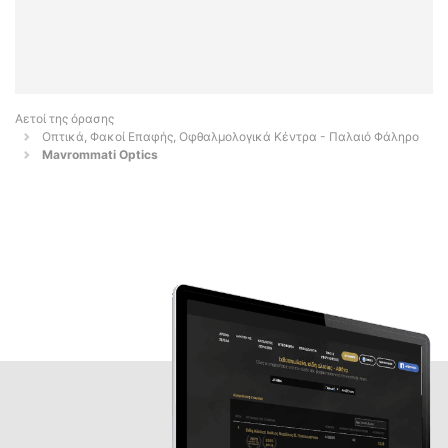
Αετοί της όρασης
Οπτικά, Φακοί Επαφής, Οφθαλμολογικά Κέντρα - Παλαιό Φάληρο
Mavrommati Optics