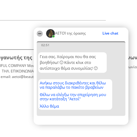
ΑΕΤΟΊ της όρασης
Live chat
02:51
Γεια σας. Χαίρομαι που θα σας
ργανωτής της κατάταξης
Κατάταξη
Επικοινων
βοηθήσω! 🙂 Κάντε κλικ στο
IFUL COMPANY Μονοπρόσωπη ΙΚΕ
Διακριθέντες
Επικοινωνία
αντίστοιχο θέμα συνομιλίας! 🙂
ΤΗΛ. ΕΠΙΚΟΙΝΩΝΙΑΣ: 2104128019
Λίστα
email: aetoi@beautifulcompany.co
όλων των
διακριθέντων
Ανήκω στους διακριθέντες και θέλω
να παραλάβω το πακέτο βραβείων
Μεθοδολογία
Όροι &
Θέλω να ελέγξω την επιχείρηση μου
στην κατάταξη "Αετοί"
προϋποθέσεις
ΠΟΛΙΤΙΚΗ
Άλλο θέμα
ΑΠΟΡΡΗΤΟΥ