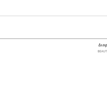
Διο
BEAUT