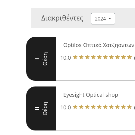
Διακριθέντες
2024
Οptilos Οπτικά Χατζηαντων
Θέση
10.0
I
Eyesight Optical shop
Θέση
10.0
II