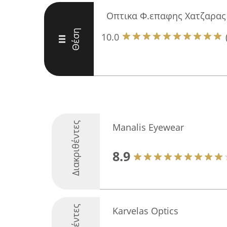
Οπτικα Φ.επαφης Χατζαρας
Θέση
10.0
III
Διακριθέντες
Manalis Eyewear
8.9
Karvelas Optics