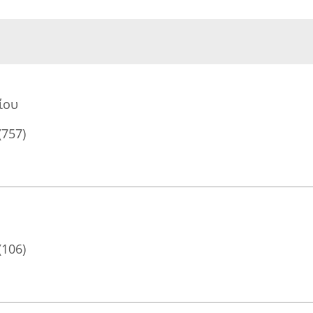
ίου
(757)
(106)