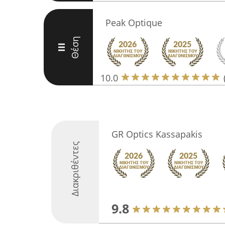
Peak Optique
Θέση
III
10.0
GR Optics Kassapakis
Διακριθέντες
9.8