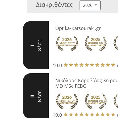
Διακριθέντες
2026
Optika-Katsouraki.gr
Θέση
I
10.0
Νικόλαος Καραβίδας Χειρο
MD MSc FEBO
Θέση
II
10.0