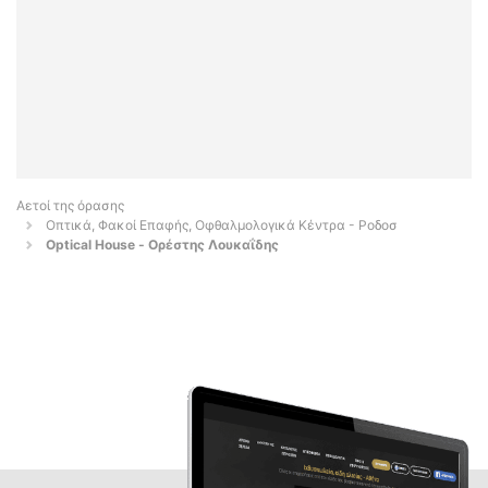
Αετοί της όρασης
Οπτικά, Φακοί Επαφής, Οφθαλμολογικά Κέντρα - Ροδοσ
Optical House - Ορέστης Λουκαΐδης