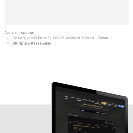
Αετοί της όρασης
Οπτικά, Φακοί Επαφής, Οφθαλμολογικά Κέντρα - Ροδοσ
GR Optics Kassapakis