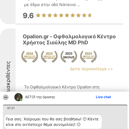
με έδρα στην οδό Νάτσινα ...
9.6
Opalion.gr - Οφθαλμολογικό Κέντρο
Χρήστος Σιούλης MD PhD
Διακριθέντες
Δείτε περισσότερα >>
Το Οφθαλμολογικό Κέντρο Opalion στη
διεύθυνση Αγίας Σοφίας 18 στη
ΑΕΤΟΊ της όρασης
Live chat
Θεσσαλονίκη αποτελεί ένα σύγχρονο
σημείο αναφοράς στον χώρο της όρασης.
07:21
Το κέντρο ιδρύθηκε με σκοπό να παρέχει
οφθαλμολογικές υπηρεσίες υψηλής
Γεια σας. Χαίρομαι που θα σας βοηθήσω! 🙂 Κάντε
ποιότητας, καλύπτοντας ένα μεγάλο ...
κλικ στο αντίστοιχο θέμα συνομιλίας! 🙂