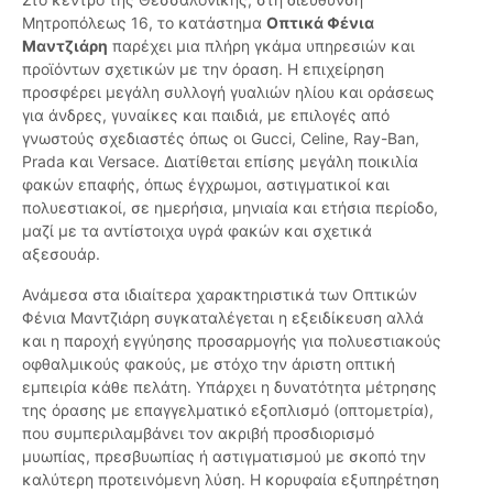
Μητροπόλεως 16, το κατάστημα
Οπτικά Φένια
Μαντζιάρη
παρέχει μια πλήρη γκάμα υπηρεσιών και
προϊόντων σχετικών με την όραση. Η επιχείρηση
προσφέρει μεγάλη συλλογή γυαλιών ηλίου και οράσεως
για άνδρες, γυναίκες και παιδιά, με επιλογές από
γνωστούς σχεδιαστές όπως οι Gucci, Celine, Ray-Ban,
Prada και Versace. Διατίθεται επίσης μεγάλη ποικιλία
φακών επαφής, όπως έγχρωμοι, αστιγματικοί και
πολυεστιακοί, σε ημερήσια, μηνιαία και ετήσια περίοδο,
μαζί με τα αντίστοιχα υγρά φακών και σχετικά
αξεσουάρ.
Ανάμεσα στα ιδιαίτερα χαρακτηριστικά των Οπτικών
Φένια Μαντζιάρη συγκαταλέγεται η εξειδίκευση αλλά
και η παροχή εγγύησης προσαρμογής για πολυεστιακούς
οφθαλμικούς φακούς, με στόχο την άριστη οπτική
εμπειρία κάθε πελάτη. Υπάρχει η δυνατότητα μέτρησης
της όρασης με επαγγελματικό εξοπλισμό (οπτομετρία),
που συμπεριλαμβάνει τον ακριβή προσδιορισμό
μυωπίας, πρεσβυωπίας ή αστιγματισμού με σκοπό την
καλύτερη προτεινόμενη λύση. Η κορυφαία εξυπηρέτηση