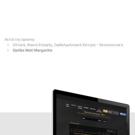
Αετοί της όρασης
Οπτικά, Φακοί Επαφής, Οφθαλμολογικά Κέντρα - Θεσσαλονίκη
Optika Mati Margaritis