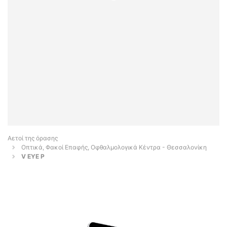
Αετοί της όρασης
Οπτικά, Φακοί Επαφής, Οφθαλμολογικά Κέντρα - Θεσσαλονίκη
V EYE P