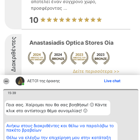
αποτελεί έναν σύγχρονο χώρο,
προσφέροντας ...
10
Διακριθέντες
Anastasiadis Optica Stores Oia
Δείτε περισσότερα >>
ΑΕΤΟΊ της όρασης
Live chat
15:39
Γεια σας. Χαίρομαι που θα σας βοηθήσω! 🙂 Κάντε
Διοργανωτής της
Κατάταξη
Επικοινωνία
κατάταξης
Διακριθέντες
Επικοινωνία
κλικ στο αντίστοιχο θέμα συνομιλίας! 🙂
BEAUTIFUL COMPANY
Λίστα όλων
Μονοπρόσωπη ΙΚΕ
των
ΤΗΛ. ΕΠΙΚΟΙΝΩΝΙΑΣ:
διακριθέντων
Ανήκω στους διακριθέντες και θέλω να παραλάβω το
2104128019
Μεθοδολογία
πακέτο βραβείων
email:
Όροι &
Θέλω να ελέγξω την επιχείρηση μου στην κατάταξη
aetoi@beautifulcompany.co
προϋποθέσεις