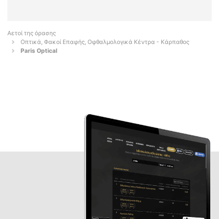
Αετοί της όρασης
Οπτικά, Φακοί Επαφής, Οφθαλμολογικά Κέντρα - Κάρπαθος
Paris Optical