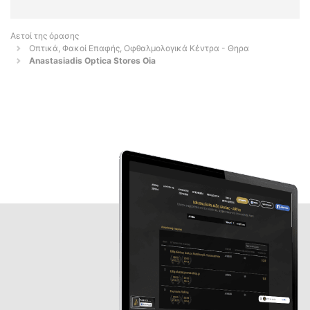
Αετοί της όρασης
Οπτικά, Φακοί Επαφής, Οφθαλμολογικά Κέντρα - Θηρα
Anastasiadis Optica Stores Oia