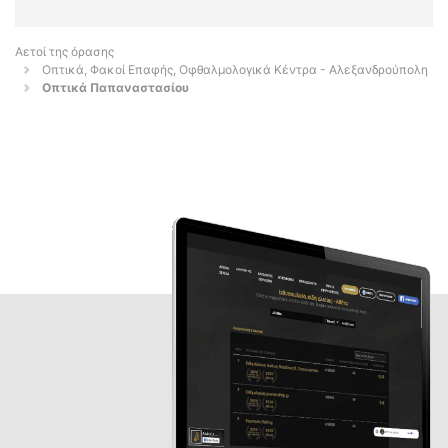
Αετοί της όρασης
Οπτικά, Φακοί Επαφής, Οφθαλμολογικά Κέντρα - Αλεξανδρούπολη
Οπτικά Παπαναστασίου