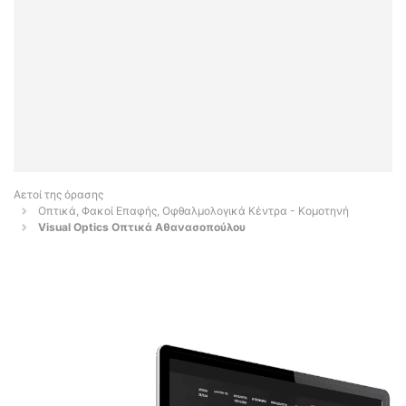
Αετοί της όρασης
Οπτικά, Φακοί Επαφής, Οφθαλμολογικά Κέντρα - Κομοτηνή
Visual Optics Οπτικά Αθανασοπούλου