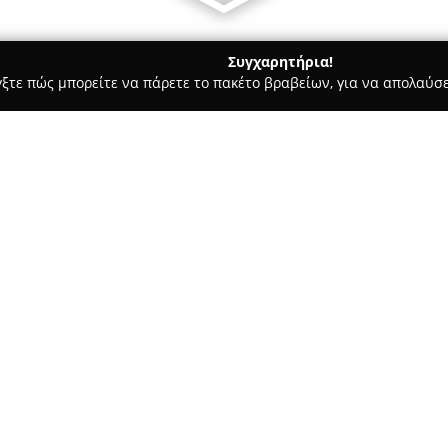
Συγχαρητήρια!
γξτε πώς μπορείτε να πάρετε το πακέτο βραβείων, για να απολαύσε
λμολογικά Κέντρα - Ανθούσα
ΟΠΤΙΚΑ ΤΣΩΛΗ ΕΥΑΓΓΕΛΙΑ "OPSI
Σχετικά με την εταιρεία:
Η επιχείρηση
ΟΠΤΙΚΑ ΤΣΩΛΗ Ε
τομέα της οπτικής υγείας και 
Με μακροχρόνια εμπειρία στον
ολοκληρωμένων λύσεων προσαρ
Δείτε περισσότερα >>
όρασης. Το κατάστημα διαθέτει
την ασφάλεια από την ηλιακή 
πρακτικότητα. Επιπλέον, προσ
κατάλληλα διαμορφωμένων για 