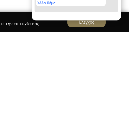
Άλλο θέμα
Έλεγχος
τε την επιτυχία σας.
S"
ΥΑΓΓΕΛΙΑ "OPSIS"
δραστηριοποιείται στον
εδρεύει στην Ανθούσα, επί της οδού Αιτωλίας 2-4.
 χώρο, εξειδικεύεται στην παροχή
μοσμένων στις απαιτήσεις της σύγχρονης
 ευρεία γκάμα γυαλιών ηλίου, επιλεγμένων για
ακτινοβολία και το συνδυασμό κομψότητας με
φέρεται μεγάλη ποικιλία γυαλιών οράσεως,
να ανταποκρίνονται με ακρίβεια στις