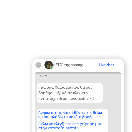
ΑΕΤΟΊ της όρασης
Live chat
12:21
Γεια σας. Χαίρομαι που θα σας
βοηθήσω! 🙂 Κάντε κλικ στο
αντίστοιχο θέμα συνομιλίας! 🙂
Ανήκω στους διακριθέντες και θέλω
να παραλάβω το πακέτο βραβείων
Θέλω να ελέγξω την επιχείρηση μου
στην κατάταξη "Αετοί"