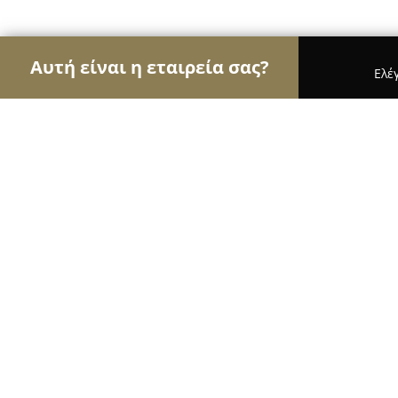
Αυτή είναι η εταιρεία σας?
Ελέ
Αετοί της όρασης
Οπτικά, Φακοί Επαφής, Οφθα
ΟΠΤΙΚΑ ΤΣΩΛΗ ΕΥΑΓΓΕΛΙΑ "OPSIS"
10
(140)
Ανθούσα, Αιτωλίας 2-4