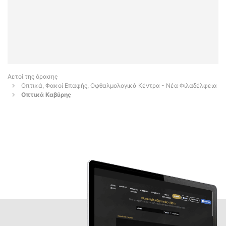
Αετοί της όρασης
Οπτικά, Φακοί Επαφής, Οφθαλμολογικά Κέντρα - Νέα Φιλαδέλφεια
Οπτικά Καβύρης