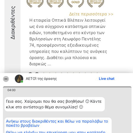
Διακριθέντες
Δείτε περισσότερα >>
Η εταιρεία Οπτικά Βλέπειν λειτουργεί
ως ένα σύγχρονο κατάστημα οπτικών
ειδών, τοποθετημένο στο κέντρο των
Βριλησσίων στη Λεωφόρο Πεντέλης
74, προσφέροντας εξειδικευμένες
υπηρεσίες που καλύπτουν τις ανάγκες
όρασης. Διαθέτει μια πλούσια και
διαρκώς ...
9.8
ΑΕΤΟΊ της όρασης
Live chat
04:00
Διοργανωτής της
Κατάταξη
Επικοινωνία
κατάταξης
Διακριθέντες
Επικοινωνία
Γεια σας. Χαίρομαι που θα σας βοηθήσω! 🙂 Κάντε
BEAUTIFUL COMPANY
Λίστα όλων
κλικ στο αντίστοιχο θέμα συνομιλίας! 🙂
Μονοπρόσωπη ΙΚΕ
των
ΤΗΛ. ΕΠΙΚΟΙΝΩΝΙΑΣ:
διακριθέντων
2104128019
Μεθοδολογία
Ανήκω στους διακριθέντες και θέλω να παραλάβω το
email:
Όροι &
πακέτο βραβείων
aetoi@beautifulcompany.co
προϋποθέσεις
ΠΟΛΙΤΙΚΗ
Θέλω να ελέγξω την επιχείρηση μου στην κατάταξη