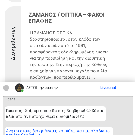
ΖΑΜΑΝΟΣ / ΟΠΤΙΚΑ – ΦΑΚΟΙ
ΕΠΑΦΗΣ
Διακριθέντες
Η ΖΑΜΑΝΟΣ ΟΠΤΙΚΑ
δραστηριοποιείται στον κλάδο των
οπτικών ειδών από το 1961,
προσφέροντας ολοκληρωμένες λύσεις
για την περιποίηση και την αισθητική
της όρασης. Στην περιοχή της Κύθνου,
η επιχείρηση παρέχει μεγάλη ποικιλία
προϊόντων, που περιλαμβάνει ...
9.5
ΑΕΤΟΊ της όρασης
Live chat
09:19
Διοργανωτής της
Κατάταξη
Επικοινωνία
Γεια σας. Χαίρομαι που θα σας βοηθήσω! 🙂 Κάντε
κατάταξης
Διακριθέντες
Επικοινωνία
κλικ στο αντίστοιχο θέμα συνομιλίας! 🙂
BEAUTIFUL COMPANY
Λίστα όλων
Μονοπρόσωπη ΙΚΕ
των
ΤΗΛ. ΕΠΙΚΟΙΝΩΝΙΑΣ:
διακριθέντων
Ανήκω στους διακριθέντες και θέλω να παραλάβω το
2104128019
Μεθοδολογία