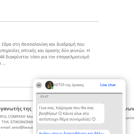
με έδρα στη Θεσσαλονίκη και διαδρομή που
ε υπηρεσίες οπτικής και όρασης δύο γενεών. Η
48 διακρίνεται τόσο για τον επαγγελματισμό
...
ΑΕΤΟΊ της όρασης
Live chat
03:47
Γεια σας. Χαίρομαι που θα σας
ργανωτής της κατάταξης
Κατάταξη
Επικοινων
βοηθήσω! 🙂 Κάντε κλικ στο
IFUL COMPANY Μονοπρόσωπη ΙΚΕ
Διακριθέντες
Επικοινωνία
αντίστοιχο θέμα συνομιλίας! 🙂
ΤΗΛ. ΕΠΙΚΟΙΝΩΝΙΑΣ: 2104128019
Λίστα
email: aetoi@beautifulcompany.co
όλων των
διακριθέντων
Ανήκω στους διακριθέντες και θέλω