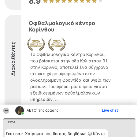
8.9
Οφθαλμολογικό κέντρο
Κορίνθου
Διακριθέντες
Το Οφθαλμολογικό Κέντρο Κορίνθου,
που βρίσκεται στην οδό Κολιάτσου 31
στην Κόρινθο, αποτελεί ένα σύγχρονο
ιατρικό χώρο αφιερωμένο στην
ολοκληρωμένη φροντίδα και υγεία των
ματιών. Προσφέρει μία ευρεία γκάμα
εξειδικευμένων οφθαλμολογικών
υπηρεσιών, ...
8.7
ΑΕΤΟΊ της όρασης
Live chat
13:51
Διοργανωτής της
Κατάταξη
Επικοινωνία
Γεια σας. Χαίρομαι που θα σας βοηθήσω! 🙂 Κάντε
κατάταξης
Διακριθέντες
Επικοινωνία