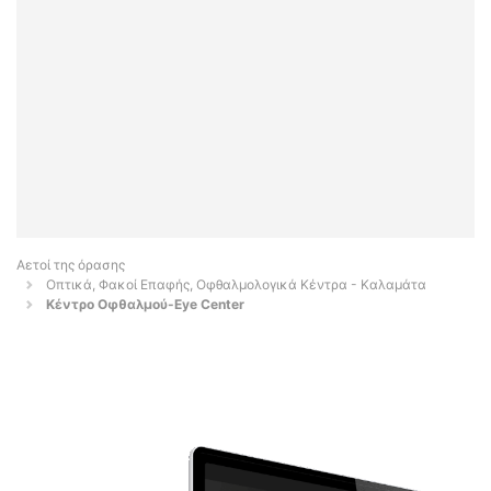
Αετοί της όρασης
Οπτικά, Φακοί Επαφής, Οφθαλμολογικά Κέντρα - Καλαμάτα
Κέντρο Οφθαλμού-Eye Center