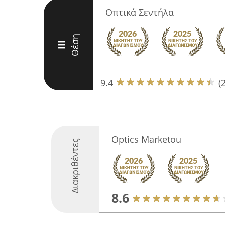
Οπτικά Σεντήλα
Θέση
III
9.4
(
Optics Marketou
Διακριθέντες
8.6