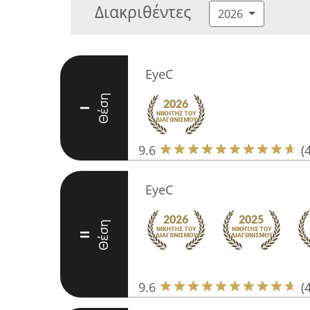
Διακριθέντες
2026
EyeC
Θέση
I
9.6
(
EyeC
Θέση
II
9.6
(