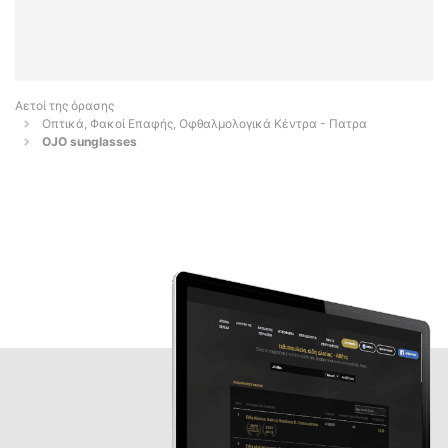
Αετοί της όρασης
Οπτικά, Φακοί Επαφής, Οφθαλμολογικά Κέντρα - Πατρα
OJO sunglasses