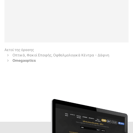
Αετοί της όρασης
Οπτικά, Φακοί Επαφής, Οφθαλμολογικά Κέντρα - Δάφνη
Omegaoptics