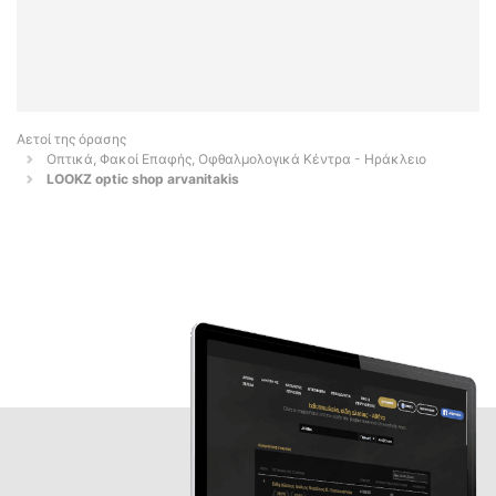
Αετοί της όρασης
Οπτικά, Φακοί Επαφής, Οφθαλμολογικά Κέντρα - Ηράκλειο
LOOKZ optic shop arvanitakis