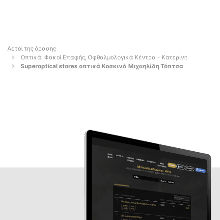
Αετοί της όρασης
Οπτικά, Φακοί Επαφής, Οφθαλμολογικά Κέντρα - Κατερίνη
Superoptical stores οπτικά Κοσκινά Μιχαηλίδη Τόπτσα