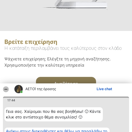
Βρείτε επιχείρηση
Η κατάταξη περιλαμβάνει τους καλύτερους στον κλάδο
Ψάχνετε επιχείρηση; Ελέγξτε τη μηχανή αναζήτησης.
Χρησιμοποιήστε την καλύτερη υπηρεσία
Αναζήτηση
ΑΕΤΟΊ της όρασης
Live chat
17:44
Γεια σας. Χαίρομαι που θα σας βοηθήσω! 🙂 Κάντε
κλικ στο αντίστοιχο θέμα συνομιλίας! 🙂
Διοργανωτής της
Κατάταξη
Επικοινωνία
Ανήκω στους διακριθέντες και θέλω να παραλάβω το
κατάταξης
Διακριθέντες
Επικοινωνία