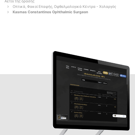
Αετοί της όρασης
Οπτικά, Φακοί Επαφής, Οφθαλμολογικά Κέντρα - Χολαργός
Kasmas Constantinos Ophthalmic Surgeon