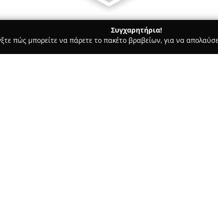
Συγχαρητήρια!
γξτε πώς μπορείτε να πάρετε το πακέτο βραβείων, για να απολαύσε
μολογικά Κέντρα - Αθήνα
Andriopoulos Eye Center
Σχετικά με την εταιρεία:
Το
Ανδριόπουλος Eye Center
στη Λεωφόρο Κηφισίας 12, και
επικεντρώνεται στην ολοκληρω
διεύθυνση ανήκει στον χειρου
προσφέρει εξειδικευμένες ιατ
ποιότητα και την καινοτομία 
Ο Δρ. Ανδριόπουλος διαθέτει ε