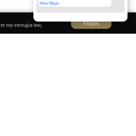
Άλλο θέμα
Έλεγχος
τε την επιτυχία σας.
βρίσκεται στην κεντρική περιοχή της Αθήνας,
 λειτουργεί ως σύγχρονη μονάδα που
μένη φροντίδα της όρασης. Η επιστημονική
ργό οφθαλμίατρο Γεώργιο Ανδριόπουλο, ο οποίος
ρικές υπηρεσίες με βασικό προσανατολισμό την
στον τομέα της οφθαλμολογίας.
κτεταμένη εμπειρία και υψηλή εξειδίκευση σε