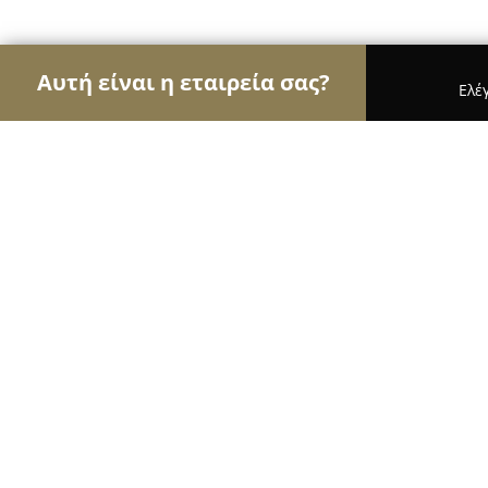
Αυτή είναι η εταιρεία σας?
Ελέ
Αετοί της όρασης
Οπτικά, Φακοί Επαφής, Οφθαλ
Andriopoulos Eye Center
10
(404)
Αθήνα, Λεωφ. Κηφισίας 12
Εμφάνιση αριθμού τηλεφώνου