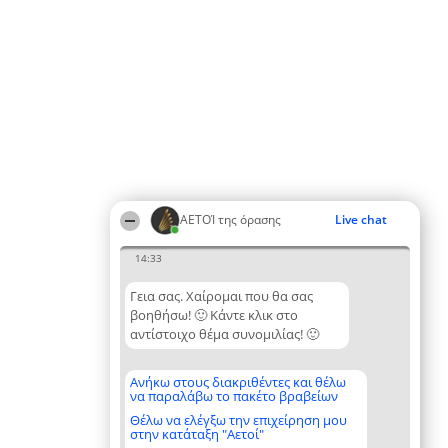
ΑΕΤΟΊ της όρασης
Live chat
14:33
Γεια σας. Χαίρομαι που θα σας
βοηθήσω! 🙂 Κάντε κλικ στο
αντίστοιχο θέμα συνομιλίας! 🙂
Ανήκω στους διακριθέντες και θέλω
να παραλάβω το πακέτο βραβείων
Θέλω να ελέγξω την επιχείρηση μου
στην κατάταξη "Αετοί"