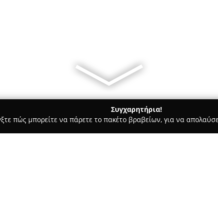
Συγχαρητήρια!
γξτε πώς μπορείτε να πάρετε το πακέτο βραβείων, για να απολαύσε
μολογικά Κέντρα - Χολαργός
Μπουτούρη Οφθαλμολογικό Ιατρ
, Boutouri
Σχετικά με την εταιρεία: