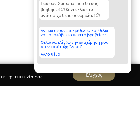
Γεια σας. Χαίρομαι που θα σας
βοηθήσω! 🙂 Κάντε κλικ στο
αντίστοιχο θέμα συνομιλίας! 🙂
Ανήκω στους διακριθέντες και θέλω
να παραλάβω το πακέτο βραβείων
Θέλω να ελέγξω την επιχείρηση μου
στην κατάταξη "Αετοί"
Άλλο θέμα
Έλεγχος
τε την επιτυχία σας.
είο, Boutouri Ophthalmology