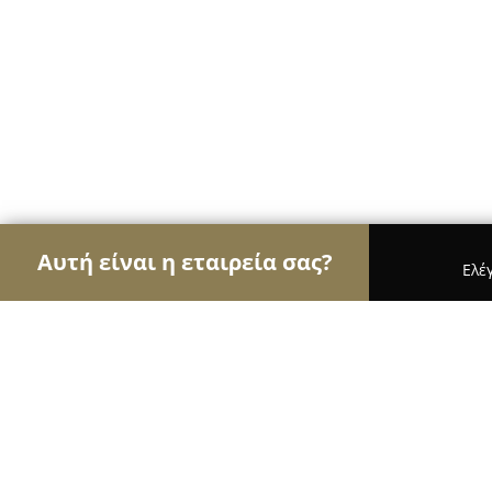
Αυτή είναι η εταιρεία σας?
Ελέ
Αετοί της όρασης
Οπτικά, Φακοί Επαφής, Οφθαλ
Μπουτούρη Οφθαλμολογικό Ιατρείο
Ophthalmology