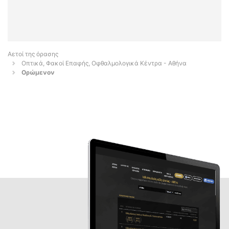
Αετοί της όρασης
Οπτικά, Φακοί Επαφής, Οφθαλμολογικά Κέντρα - Αθήνα
Ορώμενον