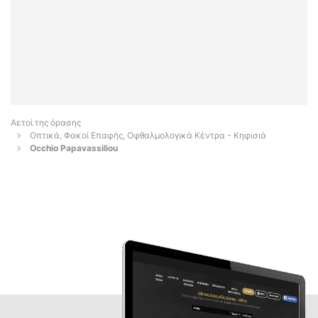
Αετοί της όρασης
Οπτικά, Φακοί Επαφής, Οφθαλμολογικά Κέντρα - Κηφισιά
Occhio Papavassiliou