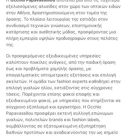
εξελισσόμενες αλυσίδες στον χώρο των οπτικών ειδών
στην Αθήνα, δραστηριοποιούμενη στον τομέα της
όρασης. Το πλαίσιο λειτουργίας της εστιάζει στον
συνδυασμό τεχνικών γνώσεων, επιστημονικής
κατάρτισης και αισθητικής μόδας, προσφέροντας μια
πλήρη εμπειρία υψηλών προδιαγραφών στους πελάτες
της.
Οι προσφερόμενες εξειδικευμένες υπηρεσίες
καλύπτουν ποικίλες ανάγκες, από την παιδική όραση
έως και προβλήματα χαμηλής όρασης, με
επαγγελματικές οπτομετρικές εξετάσεις και επιλογή
σκελετών. Η ομάδα των fashion experts καθοδηγεί στην
επιλογή γυαλιών ηλίου, εστιάζοντας στις σύγχρονες
τάσεις. Παρέχονται επίσης φακοί επαφής και
εξειδικευμένοι φακοί, με υπηρεσίες που στηρίζονται σε
σύγχρονο εξοπλισμό και εργαστήριο. Η Occhio
Papavassiliou προσφέρει εκτενή συλλογή επώνυμων
γυαλιών, πολυτελών brands και fashion labels,
συμβάλλοντας σε εξατομικευμένη εξυπηρέτηση
διεθνών προτύπων και αναδεικνύοντας την ως σημείο