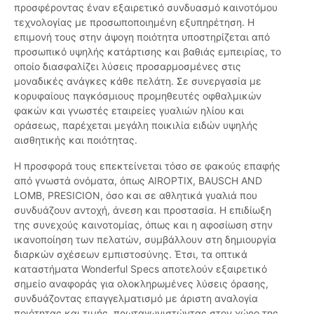
προσφέροντας έναν εξαιρετικό συνδυασμό καινοτόμου
τεχνολογίας με προσωποποιημένη εξυπηρέτηση. Η
επιμονή τους στην άψογη ποιότητα υποστηρίζεται από
προσωπικό υψηλής κατάρτισης και βαθιάς εμπειρίας, το
οποίο διασφαλίζει λύσεις προσαρμοσμένες στις
μοναδικές ανάγκες κάθε πελάτη. Σε συνεργασία με
κορυφαίους παγκόσμιους προμηθευτές οφθαλμικών
φακών και γνωστές εταιρείες γυαλιών ηλίου και
οράσεως, παρέχεται μεγάλη ποικιλία ειδών υψηλής
αισθητικής και ποιότητας.
Η προσφορά τους επεκτείνεται τόσο σε φακούς επαφής
από γνωστά ονόματα, όπως AIROPTIX, BAUSCH AND
LOMB, PRESICION, όσο και σε αθλητικά γυαλιά που
συνδυάζουν αντοχή, άνεση και προστασία. Η επιδίωξη
της συνεχούς καινοτομίας, όπως και η αφοσίωση στην
ικανοποίηση των πελατών, συμβάλλουν στη δημιουργία
διαρκών σχέσεων εμπιστοσύνης. Έτσι, τα οπτικά
καταστήματα Wonderful Specs αποτελούν εξαιρετικό
σημείο αναφοράς για ολοκληρωμένες λύσεις όρασης,
συνδυάζοντας επαγγελματισμό με άριστη αναλογία
ποιότητας και τιμής, πρωταγωνιστώντας στον χώρο της