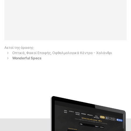
Αετοί της όρασης
Οπτικά, Φακοί Επαφής, Οφθαλμολογικά Κέντρα - Χαλάνδρι
Wonderful Specs