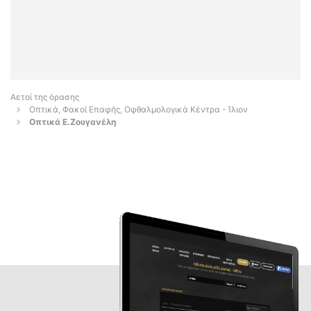
Αετοί της όρασης
Οπτικά, Φακοί Επαφής, Οφθαλμολογικά Κέντρα - Ίλιον
Οπτικά Ε.Ζουγανέλη