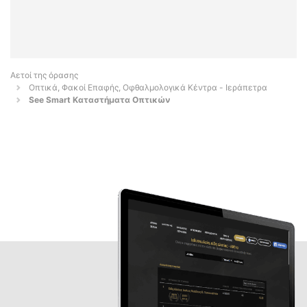
Αετοί της όρασης
Οπτικά, Φακοί Επαφής, Οφθαλμολογικά Κέντρα - Ιεράπετρα
See Smart Καταστήματα Οπτικών