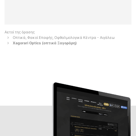
Αετοί της όρασης
Οπτικά, Φακοί Επαφής, Οφθαλμολογικά Κέντρα - Αιγάλεω
Xagorari Optics (οπτικά Ξαγοράρη)