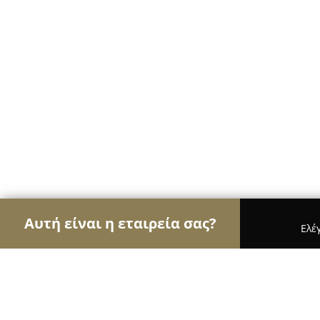
Αυτή είναι η εταιρεία σας?
Ελέ
Αετοί της όρασης
Οπτικά, Φακοί Επαφής, Οφθαλ