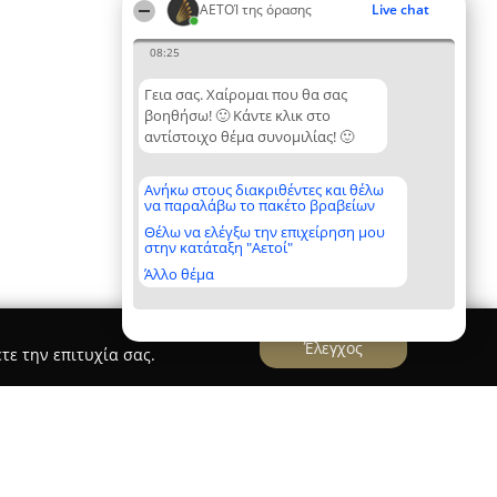
ΑΕΤΟΊ της όρασης
Live chat
08:25
Γεια σας. Χαίρομαι που θα σας
βοηθήσω! 🙂 Κάντε κλικ στο
αντίστοιχο θέμα συνομιλίας! 🙂
Ανήκω στους διακριθέντες και θέλω
να παραλάβω το πακέτο βραβείων
Θέλω να ελέγξω την επιχείρηση μου
στην κατάταξη "Αετοί"
Άλλο θέμα
Έλεγχος
τε την επιτυχία σας.