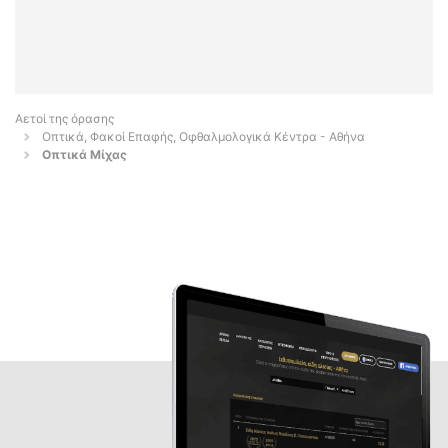
Αετοί της όρασης
Οπτικά, Φακοί Επαφής, Οφθαλμολογικά Κέντρα - Αθήνα
Οπτικά Μίχας