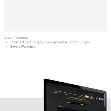
Αετοί της όρασης
Οπτικά, Φακοί Επαφής, Οφθαλμολογικά Κέντρα - Συροσ
Zeyelo Workshop