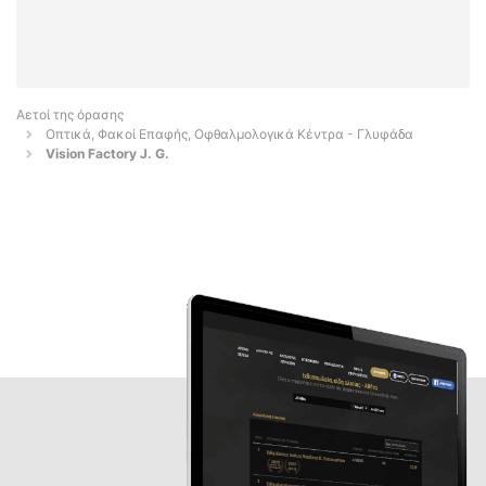
Αετοί της όρασης
Οπτικά, Φακοί Επαφής, Οφθαλμολογικά Κέντρα - Γλυφάδα
Vision Factory J. G.