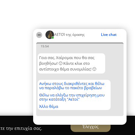
ΑΕΤΟΊ της όρασης
Live chat
15:54
Γεια σας. Χαίρομαι που θα σας
βοηθήσω! 🙂 Κάντε κλικ στο
αντίστοιχο θέμα συνομιλίας! 🙂
Ανήκω στους διακριθέντες και θέλω
να παραλάβω το πακέτο βραβείων
Θέλω να ελέγξω την επιχείρηση μου
στην κατάταξη "Αετοί"
Άλλο θέμα
Έλεγχος
τε την επιτυχία σας.