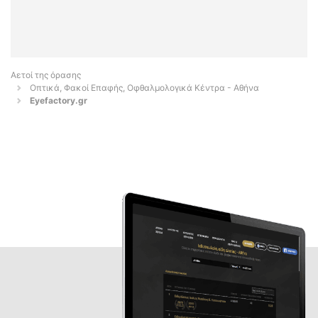
Αετοί της όρασης
Οπτικά, Φακοί Επαφής, Οφθαλμολογικά Κέντρα - Αθήνα
Eyefactory.gr