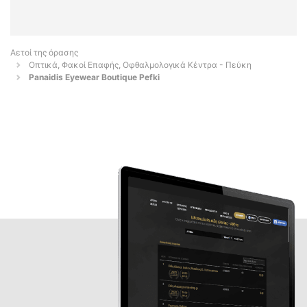
Αετοί της όρασης
Οπτικά, Φακοί Επαφής, Οφθαλμολογικά Κέντρα - Πεύκη
Panaidis Eyewear Boutique Pefki