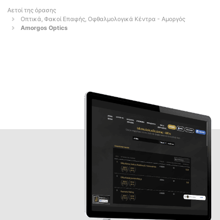
Αετοί της όρασης
Οπτικά, Φακοί Επαφής, Οφθαλμολογικά Κέντρα - Αμοργός
Amorgos Optics