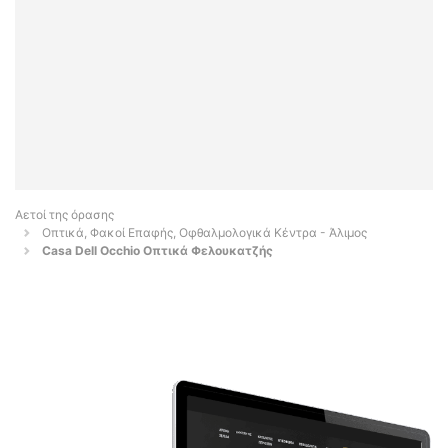
Αετοί της όρασης
Οπτικά, Φακοί Επαφής, Οφθαλμολογικά Κέντρα - Άλιμος
Casa Dell Occhio Οπτικά Φελουκατζής