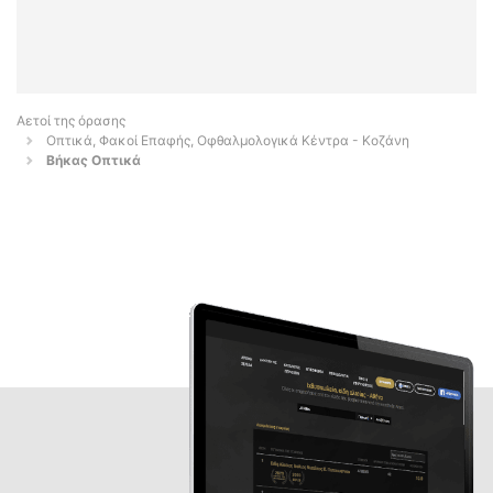
Αετοί της όρασης
Οπτικά, Φακοί Επαφής, Οφθαλμολογικά Κέντρα - Κοζάνη
Βήκας Οπτικά