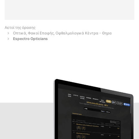
Αετοί της όρασης
Οπτικά, Φακοί Επαφής, Οφθαλμολογικά Κέντρα - Θηρα
Espectro Opticians