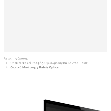
Αετοί της όρασης
Οπτικά, Φακοί Επαφής, Οφθαλμολογικά Κέντρα - Χίος
Οπτικά Μπάτσης / Batsis Optics